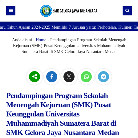
24-2025 Memiliki 7 Jurusan yaitu: Perhotelan, Kuliner, Tata Kecantikan, Ta
Beranda
Profil
Anda disini :
Home
-
Pendampingan Program Sekolah Menengah
Kejuruan (SMK) Pusat Keunggulan Universitas Muhammadiyah
Direktori
PROFILE SEKOLAH
Sumatera Barat di SMK Gelora Jaya Nusantara Medan
JURUSAN
VISI dan MISI
DATA SISWA
Galeri
TUJUAN
DATA GURU
SARANA PRASARANA
Pendampingan Program Sekolah
Menengah Kejuruan (SMK) Pusat
Keunggulan Universitas
Muhammadiyah Sumatera Barat di
SMK Gelora Jaya Nusantara Medan