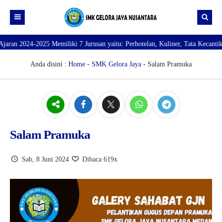
iki 7 Jurusan yaitu: Perhotelan, Kuliner, Tata Kecantikan, Tata Busana, Te
Beranda
Profil
Anda disini :
Home
-
SMK Gelora Jaya
- Salam Pramuka
Direktori
PROFILE SEKOLAH
JURUSAN
VISI dan MISI
DATA SISWA
Galeri
TUJUAN
DATA GURU
Salam Pramuka
SARANA PRASARANA
Sab, 8 Juni 2024
Dibaca 619x