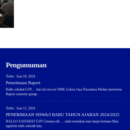
MK
Pengumuman
Terbit : Juni 19, 2024
Penerimaan Raport
Hallo sehabat GJN… hari ini siswa/i SMK Gelora Jaya Nusantara Medan menerima
Raport semester genap..
Terbit : Juni 12, 2024
PENERIMAAN SISWA/I BARU TAHUN AJARAN 2024/2025
HALLO SAHABAT GJN Gimana nih…. udah nentukan mau lanjut kemana Mau
nginfoin lohh sekolah kita..