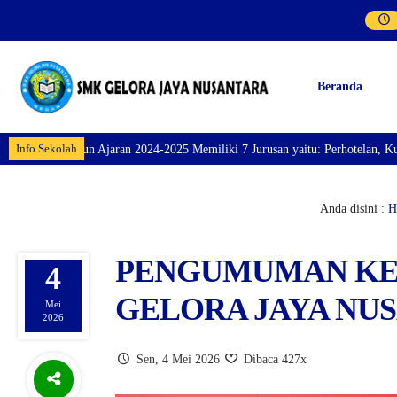
Beranda
Info Sekolah
ran 2024-2025 Memiliki 7 Jurusan yaitu: Perhotelan, Kuliner, Tata Kecantik
Anda disini :
H
PENGUMUMAN KEL
4
GELORA JAYA NU
Mei
2026
Sen, 4 Mei 2026
Dibaca 427x