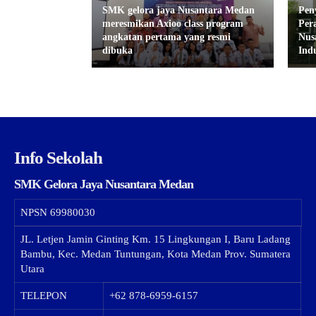
SMK gelora jaya Nusantara Medan
Pen
meresmikan Axioo class program
Per
angkatan pertama yang resmi
Nus
dibuka
Indu
Info Sekolah
SMK Gelora Jaya Nusantara Medan
NPSN
69980030
JL. Letjen Jamin Ginting Km. 15 Lingkungan I, Baru Ladang
Bambu, Kec. Medan Tuntungan, Kota Medan Prov. Sumatera
Utara
TELEPON
+62 878-6959-6157