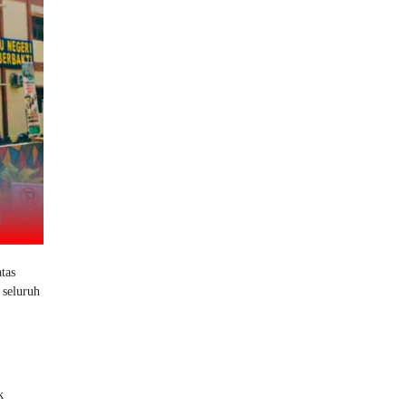
tas
 seluruh
k