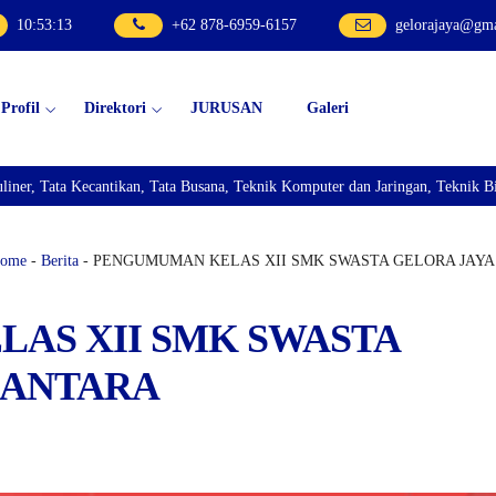
10
:
53
:
14
+62 878-6959-6157
gelorajaya@gm
Profil
Direktori
JURUSAN
Galeri
an, Tata Busana, Teknik Komputer dan Jaringan, Teknik Bisnis Sepeda Motor,
ome
-
Berita
- PENGUMUMAN KELAS XII SMK SWASTA GELORA JAY
AS XII SMK SWASTA
SANTARA