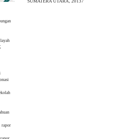
SUMATERA UTARA, 20137
bungan
ilayah
K
i
onasi
ekolah
tahuan
 rapor
 rapor