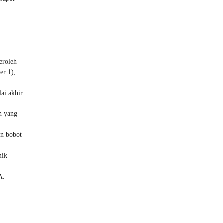
eroleh
er 1),
ai akhir
h yang
an bobot
mik
A.