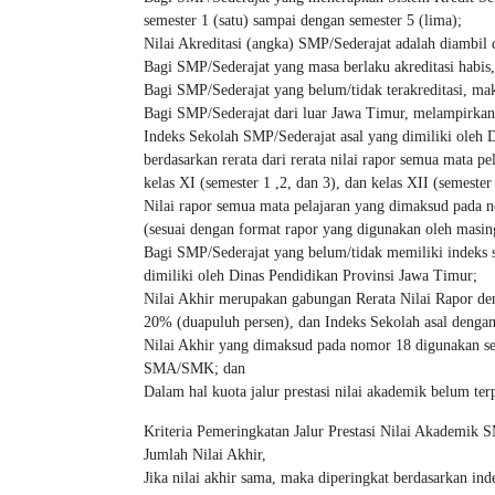
semester 1 (satu) sampai dengan semester 5 (lima);
Nilai Akreditasi (angka) SMP/Sederajat adalah diambil d
Bagi SMP/Sederajat yang masa berlaku akreditasi habis,
Bagi SMP/Sederajat yang belum/tidak terakreditasi, maka 
Bagi SMP/Sederajat dari luar Jawa Timur, melampirkan fo
Indeks Sekolah SMP/Sederajat asal yang dimiliki oleh
berdasarkan rerata dari rerata nilai rapor semua mata pe
kelas XI (semester 1 ,2, dan 3), dan kelas XII (semest
Nilai rapor semua mata pelajaran yang dimaksud pada n
(sesuai dengan format rapor yang digunakan oleh ma
Bagi SMP/Sederajat yang belum/tidak memiliki indeks s
dimiliki oleh Dinas Pendidikan Provinsi Jawa Timur;
Nilai Akhir merupakan gabungan Rerata Nilai Rapor den
20% (duapuluh persen), dan Indeks Sekolah asal dengan
Nilai Akhir yang dimaksud pada nomor 18 digunakan seba
SMA/SMK; dan
Dalam hal kuota jalur prestasi nilai akademik belum te
Kriteria Pemeringkatan Jalur Prestasi Nilai Akademik
Jumlah Nilai Akhir,
Jika nilai akhir sama, maka diperingkat berdasarkan inde