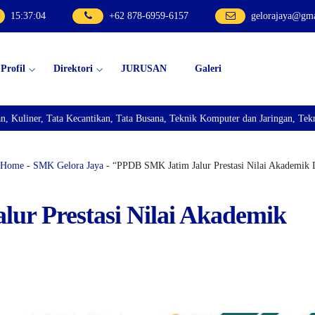
15
:
37
:
05
+62 878-6959-6157
gelorajaya@gm
Profil
Direktori
JURUSAN
Galeri
ta Kecantikan, Tata Busana, Teknik Komputer dan Jaringan, Teknik Bisnis Se
Home
-
SMK Gelora Jaya
- “PPDB SMK Jatim Jalur Prestasi Nilai Akademik
ur Prestasi Nilai Akademik