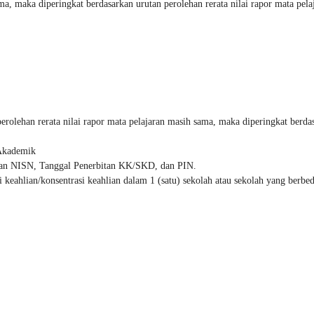
ama, maka diperingkat berdasarkan urutan perolehan rerata nilai rapor mata pela
 perolehan rerata nilai rapor mata pelajaran masih sama, maka diperingkat berda
 Akademik
kan NISN, Tanggal Penerbitan KK/SKD, dan PIN.
eahlian/konsentrasi keahlian dalam 1 (satu) sekolah atau sekolah yang berbed