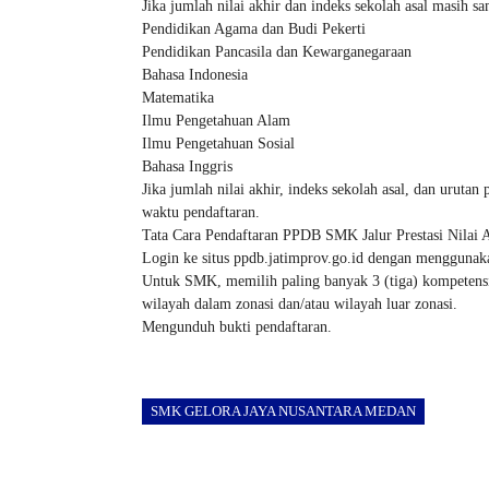
Jika jumlah nilai akhir dan indeks sekolah asal masih s
Pendidikan Agama dan Budi Pekerti
Pendidikan Pancasila dan Kewarganegaraan
Bahasa Indonesia
Matematika
Ilmu Pengetahuan Alam
Ilmu Pengetahuan Sosial
Bahasa Inggris
Jika jumlah nilai akhir, indeks sekolah asal, dan urutan
waktu pendaftaran.
Tata Cara Pendaftaran PPDB SMK Jalur Prestasi Nilai
Login ke situs ppdb.jatimprov.go.id dengan mengguna
Untuk SMK, memilih paling banyak 3 (tiga) kompetensi k
wilayah dalam zonasi dan/atau wilayah luar zonasi.
Mengunduh bukti pendaftaran.
SMK GELORA JAYA NUSANTARA MEDAN