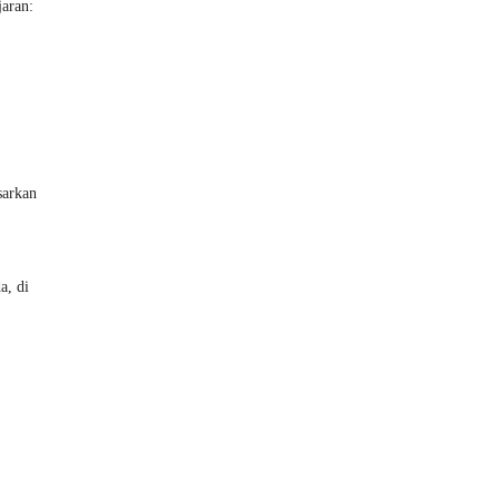
jaran:
sarkan
a, di