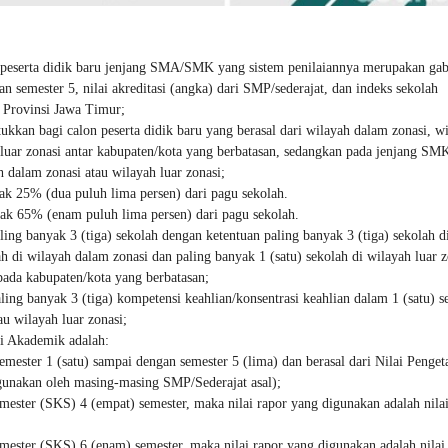
on peserta didik baru jenjang SMA/SMK yang sistem penilaiannya merupakan ga
an semester 5, nilai akreditasi (angka) dari SMP/sederajat, dan indeks sekolah
n Provinsi Jawa Timur;
ukkan bagi calon peserta didik baru yang berasal dari wilayah dalam zonasi, w
h luar zonasi antar kabupaten/kota yang berbatasan, sedangkan pada jenjang SM
h dalam zonasi atau wilayah luar zonasi;
ak 25% (dua puluh lima persen) dari pagu sekolah.
yak 65% (enam puluh lima persen) dari pagu sekolah.
ing banyak 3 (tiga) sekolah dengan ketentuan paling banyak 3 (tiga) sekolah d
h di wilayah dalam zonasi dan paling banyak 1 (satu) sekolah di wilayah luar z
 pada kabupaten/kota yang berbatasan;
ing banyak 3 (tiga) kompetensi keahlian/konsentrasi keahlian dalam 1 (satu) s
u wilayah luar zonasi;
ai Akademik adalah:
emester 1 (satu) sampai dengan semester 5 (lima) dan berasal dari Nilai Penge
igunakan oleh masing-masing SMP/Sederajat asal);
ster (SKS) 4 (empat) semester, maka nilai rapor yang digunakan adalah nilai
ster (SKS) 6 (enam) semester, maka nilai rapor yang digunakan adalah nilai