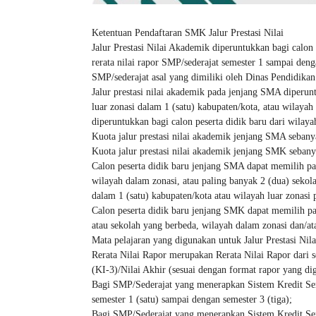
Ketentuan Pendaftaran SMK Jalur Prestasi Nilai
Jalur Prestasi Nilai Akademik diperuntukkan bagi cal
rerata nilai rapor SMP/sederajat semester 1 sampai deng
SMP/sederajat asal yang dimiliki oleh Dinas Pendidika
Jalur prestasi nilai akademik pada jenjang SMA diperunt
luar zonasi dalam 1 (satu) kabupaten/kota, atau wilaya
diperuntukkan bagi calon peserta didik baru dari wilaya
Kuota jalur prestasi nilai akademik jenjang SMA sebany
Kuota jalur prestasi nilai akademik jenjang SMK seban
Calon peserta didik baru jenjang SMA dapat memilih pal
wilayah dalam zonasi, atau paling banyak 2 (dua) sekola
dalam 1 (satu) kabupaten/kota atau wilayah luar zonasi
Calon peserta didik baru jenjang SMK dapat memilih pal
atau sekolah yang berbeda, wilayah dalam zonasi dan/ata
Mata pelajaran yang digunakan untuk Jalur Prestasi Nil
Rerata Nilai Rapor merupakan Rerata Nilai Rapor dari s
(KI-3)/Nilai Akhir (sesuai dengan format rapor yang d
Bagi SMP/Sederajat yang menerapkan Sistem Kredit Seme
semester 1 (satu) sampai dengan semester 3 (tiga);
Bagi SMP/Sederajat yang menerapkan Sistem Kredit Seme