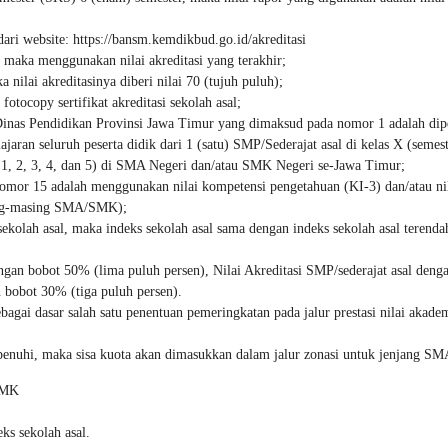
ari website: https://bansm.kemdikbud.go.id/akreditasi
 maka menggunakan nilai akreditasi yang terakhir;
nilai akreditasinya diberi nilai 70 (tujuh puluh);
tocopy sertifikat akreditasi sekolah asal;
 Dinas Pendidikan Provinsi Jawa Timur yang dimaksud pada nomor 1 adalah dip
lajaran seluruh peserta didik dari 1 (satu) SMP/Sederajat asal di kelas X (semest
er 1, 2, 3, 4, dan 5) di SMA Negeri dan/atau SMK Negeri se-Jawa Timur;
omor 15 adalah menggunakan nilai kompetensi pengetahuan (KI-3) dan/atau nil
sing-masing SMA/SMK);
ekolah asal, maka indeks sekolah asal sama dengan indeks sekolah asal terenda
gan bobot 50% (lima puluh persen), Nilai Akreditasi SMP/sederajat asal deng
 bobot 30% (tiga puluh persen).
gai dasar salah satu penentuan pemeringkatan pada jalur prestasi nilai akade
rpenuhi, maka sisa kuota akan dimasukkan dalam jalur zonasi untuk jenjang SM
 SMK
ks sekolah asal.