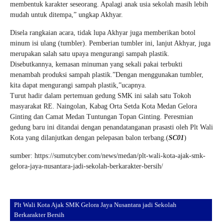
membentuk karakter seseorang. Apalagi anak usia sekolah masih lebih
mudah untuk ditempa,” ungkap Akhyar.
Disela rangkaian acara, tidak lupa Akhyar juga memberikan botol
minum isi ulang (tumbler). Pemberian tumbler ini, lanjut Akhyar, juga
merupakan salah satu upaya mengurangi sampah plastik.
Disebutkannya, kemasan minuman yang sekali pakai terbukti
menambah produksi sampah plastik.”Dengan menggunakan tumbler,
kita dapat mengurangi sampah plastik,”ucapnya.
Turut hadir dalam pertemuan gedung SMK ini salah satu Tokoh
masyarakat RE. Naingolan, Kabag Orta Setda Kota Medan Gelora
Ginting dan Camat Medan Tuntungan Topan Ginting. Peresmian
gedung baru ini ditandai dengan penandatanganan prasasti oleh Plt Wali
Kota yang dilanjutkan dengan pelepasan balon terbang.(
SC01
)
sumber: https://sumutcyber.com/news/medan/plt-wali-kota-ajak-smk-
gelora-jaya-nusantara-jadi-sekolah-berkarakter-bersih/
Plt Wali Kota Ajak SMK Gelora Jaya Nusantara jadi Sekolah
Berkarakter Bersih