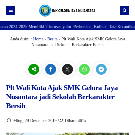
025 Memiliki 7 Jurusan yaitu: Perhotelan, Kuliner, Tata Kecantikan, Tata B
Beranda
Profil
Anda disini :
Home
-
Berita
- Plt Wali Kota Ajak SMK Gelora Jaya
Nusantara jadi Sekolah Berkarakter Bersih
Direktori
PROFILE SEKOLAH
JURUSAN
VISI dan MISI
DATA SISWA
Galeri
TUJUAN
DATA GURU
SARANA PRASARANA
Plt Wali Kota Ajak SMK Gelora Jaya
Nusantara jadi Sekolah Berkarakter
Bersih
Ming, 29 Desember 2019
Dibaca 461x