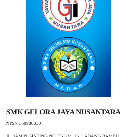
SMK GELORA JAYA NUSANTARA
NPSN : 69980030
JL. JAMIN GINTING NO. 35 KM. 15, LADANG BAMBU