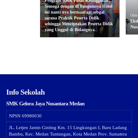
Program SMK Pusat Keunggulan .
Semoga dengan di bangunnya Hotel
ini nanti nya bermanfaat sebgai
Oleh
sarana Praktik Peserta Didik
Eks
sehingga Menciptakan Peserta Didik
Nus
yang Unggul di Bidangnya.
Info Sekolah
SMK Gelora Jaya Nusantara Medan
NPSN
69980030
JL. Letjen Jamin Ginting Km. 15 Lingkungan I, Baru Ladang
Bambu, Kec. Medan Tuntungan, Kota Medan Prov. Sumatera