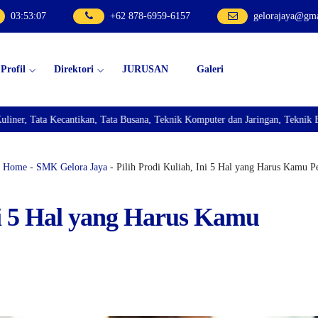
03
:
53
:
08
+62 878-6959-6157
gelorajaya@gm
Profil
Direktori
JURUSAN
Galeri
ntikan, Tata Busana, Teknik Komputer dan Jaringan, Teknik Bisnis Sepeda Mo
Home
-
SMK Gelora Jaya
- Pilih Prodi Kuliah, Ini 5 Hal yang Harus Kamu 
Ini 5 Hal yang Harus Kamu