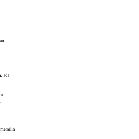
kan
, ada
rasi
.
k memilih