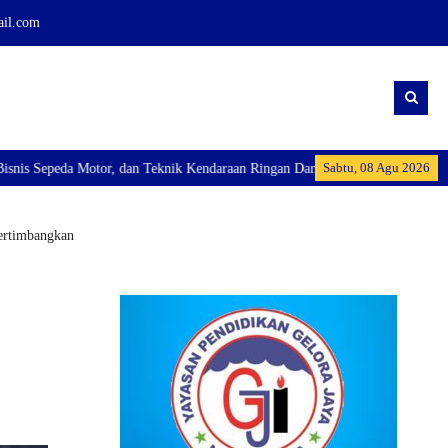
ail.com
Sabtu, 08 Agu 2026
tor, dan Teknik Kendaraan Ringan Dan membuka Kelas Industri: Axioo Class P
Pertimbangkan