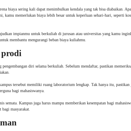
rena biaya sering kali dapat menimbulkan kendala yang tak bisa diabaikan. Apa
ini, kamu memerlukan biaya lebih besar untuk keperluan sehari-hari, seperti ko
udkan impianmu untuk berkuliah di jurusan atau universitas yang kamu ingin
 untuk membantu mengurangi beban biaya kuliahmu.
 prodi
g pengembangan diri selama berkuliah. Sebelum mendaftar, pastikan memeriks
iakan.
kampus tersebut memiliki ruang laboratorium lengkap. Tak hanya itu, pastikan 
erguna bagi mahasiswanya.
ademis semata. Kampus juga harus mampu memberikan kesempatan bagi mahasisw
 bagi masyarakat.
teman