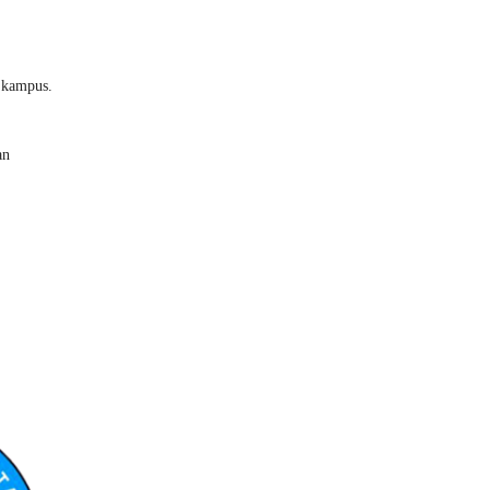
 kampus.
an