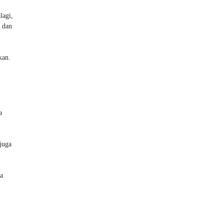
lagi,
s dan
kan.
a
juga
a