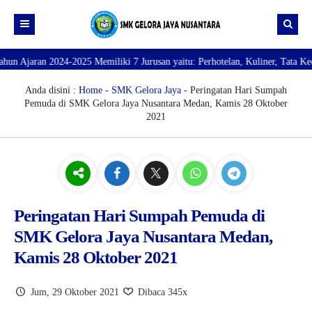
5 Memiliki 7 Jurusan yaitu: Perhotelan, Kuliner, Tata Kecantikan, Tata Bus
Beranda
Profil
Anda disini :
Home
-
SMK Gelora Jaya
- Peringatan Hari Sumpah
Pemuda di SMK Gelora Jaya Nusantara Medan, Kamis 28 Oktober
Direktori
PROFILE SEKOLAH
2021
JURUSAN
VISI dan MISI
DATA SISWA
Galeri
TUJUAN
DATA GURU
SARANA PRASARANA
Peringatan Hari Sumpah Pemuda di
SMK Gelora Jaya Nusantara Medan,
Kamis 28 Oktober 2021
Jum, 29 Oktober 2021
Dibaca 345x