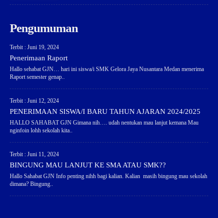
Pengumuman
Terbit : Juni 19, 2024
Penerimaan Raport
Hallo sehabat GJN… hari ini siswa/i SMK Gelora Jaya Nusantara Medan menerima
Raport semester genap..
Terbit : Juni 12, 2024
PENERIMAAN SISWA/I BARU TAHUN AJARAN 2024/2025
HALLO SAHABAT GJN Gimana nih…. udah nentukan mau lanjut kemana Mau
nginfoin lohh sekolah kita..
Terbit : Juni 11, 2024
BINGUNG MAU LANJUT KE SMA ATAU SMK??
Hallo Sahabat GJN Info penting nihh bagi kalian. Kalian masih bingung mau sekolah
dimana? Bingung..