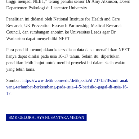
tinggi menjadi NEET,” terang penulis senior Dr Amy Atkinson, Dosen
Departemen Psikologi di Lancaster University.
Penelitian ini didanai oleh National Institute for Health and Care
Research, UK Prevention Research Partnership, Medical Research
Council, dan sumbangan anonim ke Universitas Leeds agar Dr
Warburton dapat menyelidiki NEET.
Para peneliti menunjukkan ketersediaan data dapat menafsirkan NEET
hanya dapat dinilai pada usia 16-17 tahun. Selain itu, diperlukan
penelitian lebih lanjut untuk menilai proyeksi ini dalam skala waktu
yang lebih lama.
Sumber:
https://www.detik.com/edu/detikpedia/d-7371378/studi-anak-
yang-terlambat-berkembang-pada-usia-4-5-berisiko-gagal-di-usia-16-
17
.
SMK GELORA JAYA NUSANTARA MEDAN