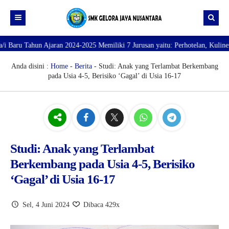
hun Ajaran 2024-2025 Memiliki 7 Jurusan yaitu: Perhotelan, Kuliner, Tata K
Beranda
Profil
Anda disini :
Home
-
Berita
- Studi: Anak yang Terlambat Berkembang
pada Usia 4-5, Berisiko ‘Gagal’ di Usia 16-17
Direktori
PROFILE SEKOLAH
JURUSAN
VISI dan MISI
DATA SISWA
Galeri
TUJUAN
DATA GURU
SARANA PRASARANA
Studi: Anak yang Terlambat
Berkembang pada Usia 4-5, Berisiko
‘Gagal’ di Usia 16-17
Sel, 4 Juni 2024
Dibaca 429x