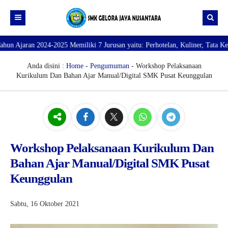
iliki 7 Jurusan yaitu: Perhotelan, Kuliner, Tata Kecantikan, Tata Busana, 
Beranda
Profil
Anda disini :
Home
-
Pengumuman
- Workshop Pelaksanaan
Kurikulum Dan Bahan Ajar Manual/Digital SMK Pusat Keunggulan
Direktori
PROFILE SEKOLAH
JURUSAN
VISI dan MISI
DATA SISWA
Galeri
TUJUAN
DATA GURU
SARANA PRASARANA
Workshop Pelaksanaan Kurikulum Dan
Bahan Ajar Manual/Digital SMK Pusat
Keunggulan
Sabtu, 16 Oktober 2021