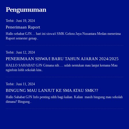
Pengumuman
Terbit : Juni 19, 2024
Penerimaan Raport
Hallo sehabat GJN… hari ini siswa/i SMK Gelora Jaya Nusantara Medan menerima
Raport semester genap..
Terbit : Juni 12, 2024
PENERIMAAN SISWA/I BARU TAHUN AJARAN 2024/2025
HALLO SAHABAT GJN Gimana nih…. udah nentukan mau lanjut kemana Mau
nginfoin lohh sekolah kita..
Terbit : Juni 11, 2024
BINGUNG MAU LANJUT KE SMA ATAU SMK??
Hallo Sahabat GJN Info penting nihh bagi kalian. Kalian masih bingung mau sekolah
dimana? Bingung..