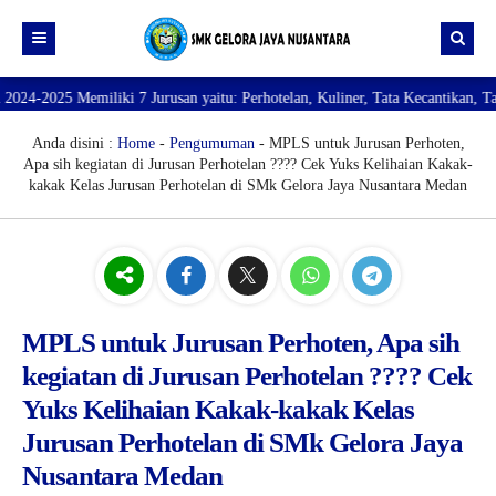
san yaitu: Perhotelan, Kuliner, Tata Kecantikan, Tata Busana, Teknik Kompu
Beranda
Profil
Anda disini :
Home
-
Pengumuman
- MPLS untuk Jurusan Perhoten,
Apa sih kegiatan di Jurusan Perhotelan ???? Cek Yuks Kelihaian Kakak-
Direktori
PROFILE SEKOLAH
kakak Kelas Jurusan Perhotelan di SMk Gelora Jaya Nusantara Medan
JURUSAN
VISI dan MISI
DATA SISWA
Galeri
TUJUAN
DATA GURU
SARANA PRASARANA
MPLS untuk Jurusan Perhoten, Apa sih
kegiatan di Jurusan Perhotelan ???? Cek
Yuks Kelihaian Kakak-kakak Kelas
Jurusan Perhotelan di SMk Gelora Jaya
Nusantara Medan