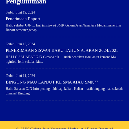
Pengumuman
Terbit : Juni 19, 2024
Penerimaan Raport
Hallo sehabat GJN… hari ini siswa/i SMK Gelora Jaya Nusantara Medan menerima
Raport semester genap..
Terbit : Juni 12, 2024
PENERIMAAN SISWA/I BARU TAHUN AJARAN 2024/2025
HALLO SAHABAT GJN Gimana nih…. udah nentukan mau lanjut kemana Mau
nginfoin lohh sekolah kita..
Terbit : Juni 11, 2024
BINGUNG MAU LANJUT KE SMA ATAU SMK??
Hallo Sahabat GJN Info penting nihh bagi kalian. Kalian masih bingung mau sekolah
dimana? Bingung..