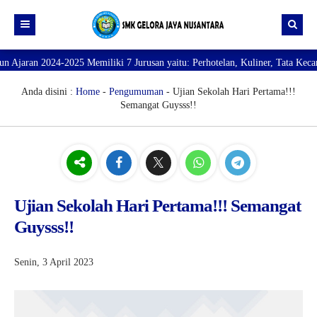
emiliki 7 Jurusan yaitu: Perhotelan, Kuliner, Tata Kecantikan, Tata Busana,
Beranda
Profil
Anda disini :
Home
-
Pengumuman
- Ujian Sekolah Hari Pertama!!!
Semangat Guysss!!
Direktori
PROFILE SEKOLAH
JURUSAN
VISI dan MISI
DATA SISWA
Galeri
TUJUAN
DATA GURU
SARANA PRASARANA
Ujian Sekolah Hari Pertama!!! Semangat
Guysss!!
Senin, 3 April 2023