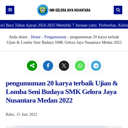
 Tahun Ajaran 2024-2025 Memiliki 7 Jurusan yaitu: Perhotelan, Kuliner, Tat
Beranda
Profil
Anda disini :
Home
-
Pengumuman
- pengumuman 20 karya terbaik
Ujian & Lomba Seni Budaya SMK Gelora Jaya Nusantara Medan 2022
Direktori
PROFILE SEKOLAH
JURUSAN
VISI dan MISI
DATA SISWA
Galeri
TUJUAN
DATA GURU
SARANA PRASARANA
pengumuman 20 karya terbaik Ujian &
Lomba Seni Budaya SMK Gelora Jaya
Nusantara Medan 2022
Rabu, 15 Juni 2022