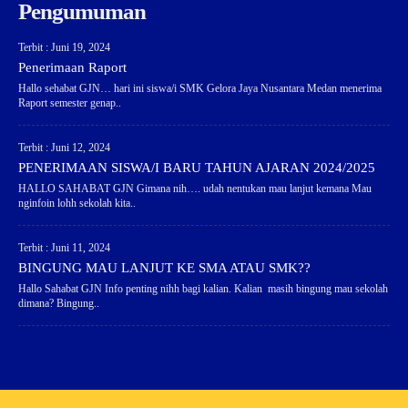
Pengumuman
Terbit : Juni 19, 2024
Penerimaan Raport
Hallo sehabat GJN… hari ini siswa/i SMK Gelora Jaya Nusantara Medan menerima
Raport semester genap..
Terbit : Juni 12, 2024
PENERIMAAN SISWA/I BARU TAHUN AJARAN 2024/2025
HALLO SAHABAT GJN Gimana nih…. udah nentukan mau lanjut kemana Mau
nginfoin lohh sekolah kita..
Terbit : Juni 11, 2024
BINGUNG MAU LANJUT KE SMA ATAU SMK??
Hallo Sahabat GJN Info penting nihh bagi kalian. Kalian masih bingung mau sekolah
dimana? Bingung..