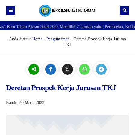
ahun Ajaran 2024-2025 Memiliki 7 Jurusan yaitu: Perhotelan, Kuliner, Tata 
Beranda
Profil
Anda disini :
Home
-
Pengumuman
- Deretan Prospek Kerja Jurusan
TKJ
Direktori
PROFILE SEKOLAH
JURUSAN
VISI dan MISI
DATA SISWA
Galeri
TUJUAN
DATA GURU
SARANA PRASARANA
Deretan Prospek Kerja Jurusan TKJ
Kamis, 30 Maret 2023