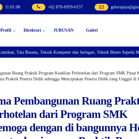
11
:
01
:
10
+62 878-6959-6157
gelorajaya@gm
Profil
Direktori
JURUSAN
Galeri
n Jaringan, Teknik Bisnis Sepeda Motor, dan Teknik Kendaraan Ringan Dan mem
gunan Ruang Praktik Program Keahlian Perhotelan dari Program SMK Pusat Ke
ana Praktik Peserta Didik sehingga Menciptakan Peserta Didik yang Unggul di
ama Pembangunan Ruang Prakt
rhotelan dari Program SMK
Semoga dengan di bangunnya Ho