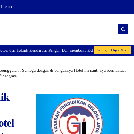
ail.com
Sabtu, 08 Agu 2026
buka Kelas Industri: Axioo Class Program (TKJ), dan Excellent Perhotelan I
unggulan . Semoga dengan di bangunnya Hotel ini nanti nya bermanfaat
 Bidangnya.
ik
tel