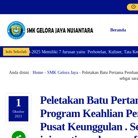
Beranda
Info Sekolah
itu: Perhotelan, Kuliner, Tata Kecantikan, Tata Busana, Teknik Komputer da
Anda disini :
Home
-
SMK Gelora Jaya
- Peletakan Batu Pertama Pemban
sebgai sar
Peletakan Batu Pert
1
Program Keahlian Pe
Oktober
2021
Pusat Keunggulan . 