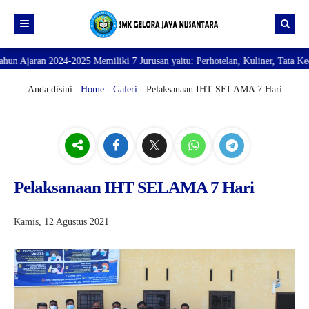
emiliki 7 Jurusan yaitu: Perhotelan, Kuliner, Tata Kecantikan, Tata Busana
Beranda
Profil
Anda disini :
Home
-
Galeri
- Pelaksanaan IHT SELAMA 7 Hari
Direktori
PROFILE SEKOLAH
JURUSAN
VISI dan MISI
DATA SISWA
Galeri
TUJUAN
DATA GURU
Pelaksanaan IHT SELAMA 7 Hari
SARANA PRASARANA
Kamis, 12 Agustus 2021