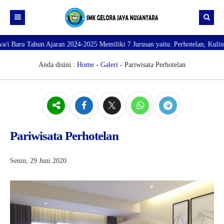
 Tahun Ajaran 2024-2025 Memiliki 7 Jurusan yaitu: Perhotelan, Kuliner, Tata
Beranda
Profil
Anda disini :
Home
-
Galeri
- Pariwisata Perhotelan
Direktori
PROFILE SEKOLAH
JURUSAN
VISI dan MISI
DATA SISWA
Galeri
TUJUAN
DATA GURU
Pariwisata Perhotelan
SARANA PRASARANA
Senin, 29 Juni 2020