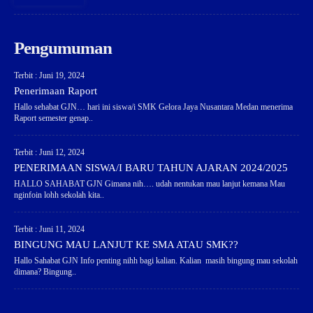
Pengumuman
Terbit : Juni 19, 2024
Penerimaan Raport
Hallo sehabat GJN… hari ini siswa/i SMK Gelora Jaya Nusantara Medan menerima
Raport semester genap..
Terbit : Juni 12, 2024
PENERIMAAN SISWA/I BARU TAHUN AJARAN 2024/2025
HALLO SAHABAT GJN Gimana nih…. udah nentukan mau lanjut kemana Mau
nginfoin lohh sekolah kita..
Terbit : Juni 11, 2024
BINGUNG MAU LANJUT KE SMA ATAU SMK??
Hallo Sahabat GJN Info penting nihh bagi kalian. Kalian masih bingung mau sekolah
dimana? Bingung..