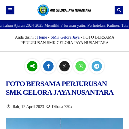
24-2025 Memiliki 7 Jurusan yaitu: Perhotelan, Kuliner, Tata Kecantikan, Ta
Beranda
Profil
Anda disini :
Home
-
SMK Gelora Jaya
- FOTO BERSAMA
PERJURUSAN SMK GELORA JAYA NUSANTARA
Direktori
PROFILE SEKOLAH
JURUSAN
VISI dan MISI
DATA SISWA
Galeri
TUJUAN
DATA GURU
SARANA PRASARANA
FOTO BERSAMA PERJURUSAN
SMK GELORA JAYA NUSANTARA
Rab, 12 April 2023
Dibaca 730x