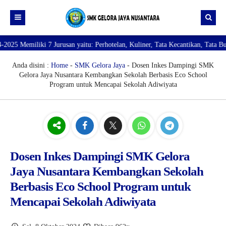
7 Jurusan yaitu: Perhotelan, Kuliner, Tata Kecantikan, Tata Busana, Teknik
Beranda
Profil
Anda disini :
Home
-
SMK Gelora Jaya
- Dosen Inkes Dampingi SMK
Gelora Jaya Nusantara Kembangkan Sekolah Berbasis Eco School
Direktori
PROFILE SEKOLAH
Program untuk Mencapai Sekolah Adiwiyata
JURUSAN
VISI dan MISI
DATA SISWA
Galeri
TUJUAN
DATA GURU
SARANA PRASARANA
Dosen Inkes Dampingi SMK Gelora
Jaya Nusantara Kembangkan Sekolah
Berbasis Eco School Program untuk
Mencapai Sekolah Adiwiyata