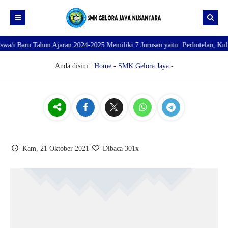
u Tahun Ajaran 2024-2025 Memiliki 7 Jurusan yaitu: Perhotelan, Kuliner, Tat
Beranda
Profil
Anda disini :
Home
-
SMK Gelora Jaya
-
Direktori
PROFILE SEKOLAH
JURUSAN
VISI dan MISI
DATA SISWA
Galeri
TUJUAN
DATA GURU
SARANA PRASARANA
Kam, 21 Oktober 2021
Dibaca 301x