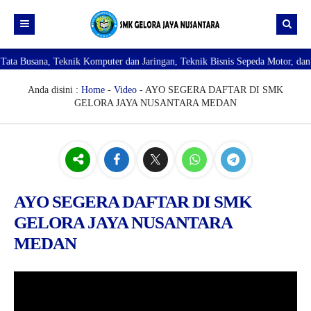
na, Teknik Komputer dan Jaringan, Teknik Bisnis Sepeda Motor, dan Teknik K
Beranda
Profil
Anda disini :
Home
-
Video
- AYO SEGERA DAFTAR DI SMK
GELORA JAYA NUSANTARA MEDAN
Direktori
PROFILE SEKOLAH
JURUSAN
VISI dan MISI
DATA SISWA
Galeri
TUJUAN
DATA GURU
SARANA PRASARANA
AYO SEGERA DAFTAR DI SMK
GELORA JAYA NUSANTARA
MEDAN