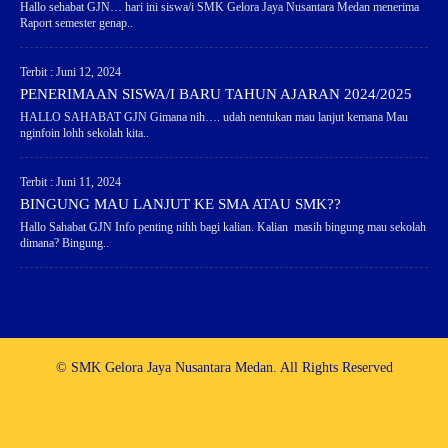
Hallo sehabat GJN… hari ini siswa/i SMK Gelora Jaya Nusantara Medan menerima
Raport semester genap..
Terbit : Juni 12, 2024
PENERIMAAN SISWA/I BARU TAHUN AJARAN 2024/2025
HALLO SAHABAT GJN Gimana nih…. udah nentukan mau lanjut kemana Mau
nginfoin lohh sekolah kita..
Terbit : Juni 11, 2024
BINGUNG MAU LANJUT KE SMA ATAU SMK??
Hallo Sahabat GJN Info penting nihh bagi kalian. Kalian masih bingung mau sekolah
dimana? Bingung..
© SMK Gelora Jaya Nusantara Medan. All Rights Reserved