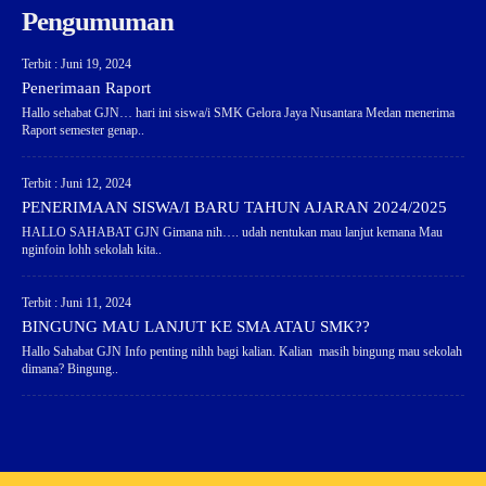
Pengumuman
Terbit : Juni 19, 2024
Penerimaan Raport
Hallo sehabat GJN… hari ini siswa/i SMK Gelora Jaya Nusantara Medan menerima
Raport semester genap..
Terbit : Juni 12, 2024
PENERIMAAN SISWA/I BARU TAHUN AJARAN 2024/2025
HALLO SAHABAT GJN Gimana nih…. udah nentukan mau lanjut kemana Mau
nginfoin lohh sekolah kita..
Terbit : Juni 11, 2024
BINGUNG MAU LANJUT KE SMA ATAU SMK??
Hallo Sahabat GJN Info penting nihh bagi kalian. Kalian masih bingung mau sekolah
dimana? Bingung..