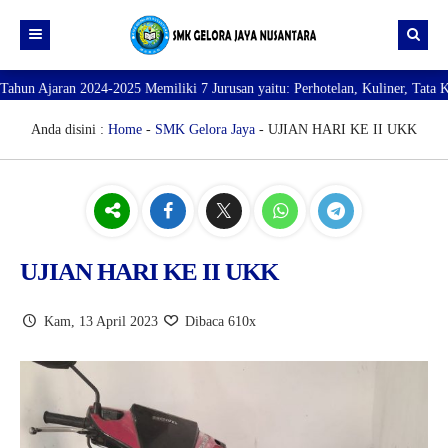
2025 Memiliki 7 Jurusan yaitu: Perhotelan, Kuliner, Tata Kecantikan, Tata 
Beranda
Profil
Anda disini :
Home
-
SMK Gelora Jaya
- UJIAN HARI KE II UKK
Direktori
PROFILE SEKOLAH
JURUSAN
VISI dan MISI
DATA SISWA
Galeri
TUJUAN
DATA GURU
UJIAN HARI KE II UKK
SARANA PRASARANA
Kam, 13 April 2023
Dibaca 610x