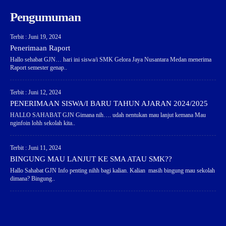
Pengumuman
Terbit : Juni 19, 2024
Penerimaan Raport
Hallo sehabat GJN… hari ini siswa/i SMK Gelora Jaya Nusantara Medan menerima
Raport semester genap..
Terbit : Juni 12, 2024
PENERIMAAN SISWA/I BARU TAHUN AJARAN 2024/2025
HALLO SAHABAT GJN Gimana nih…. udah nentukan mau lanjut kemana Mau
nginfoin lohh sekolah kita..
Terbit : Juni 11, 2024
BINGUNG MAU LANJUT KE SMA ATAU SMK??
Hallo Sahabat GJN Info penting nihh bagi kalian. Kalian masih bingung mau sekolah
dimana? Bingung..