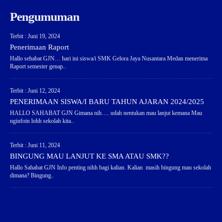
Pengumuman
Terbit : Juni 19, 2024
Penerimaan Raport
Hallo sehabat GJN… hari ini siswa/i SMK Gelora Jaya Nusantara Medan menerima
Raport semester genap..
Terbit : Juni 12, 2024
PENERIMAAN SISWA/I BARU TAHUN AJARAN 2024/2025
HALLO SAHABAT GJN Gimana nih…. udah nentukan mau lanjut kemana Mau
nginfoin lohh sekolah kita..
Terbit : Juni 11, 2024
BINGUNG MAU LANJUT KE SMA ATAU SMK??
Hallo Sahabat GJN Info penting nihh bagi kalian. Kalian masih bingung mau sekolah
dimana? Bingung..