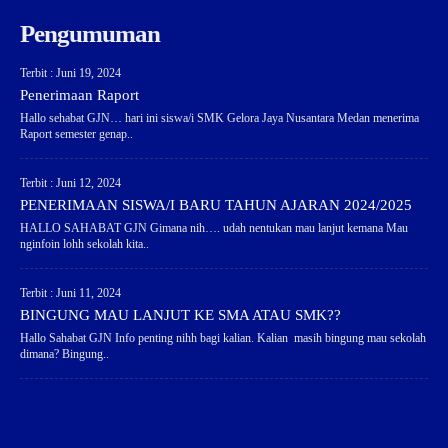
Pengumuman
Terbit : Juni 19, 2024
Penerimaan Raport
Hallo sehabat GJN… hari ini siswa/i SMK Gelora Jaya Nusantara Medan menerima
Raport semester genap..
Terbit : Juni 12, 2024
PENERIMAAN SISWA/I BARU TAHUN AJARAN 2024/2025
HALLO SAHABAT GJN Gimana nih…. udah nentukan mau lanjut kemana Mau
nginfoin lohh sekolah kita..
Terbit : Juni 11, 2024
BINGUNG MAU LANJUT KE SMA ATAU SMK??
Hallo Sahabat GJN Info penting nihh bagi kalian. Kalian masih bingung mau sekolah
dimana? Bingung..