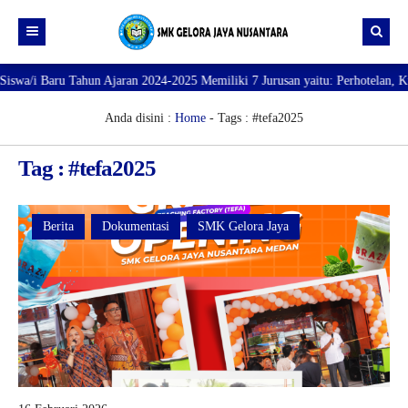
i Baru Tahun Ajaran 2024-2025 Memiliki 7 Jurusan yaitu: Perhotelan, Kuline
Beranda
Profil
Anda disini :
Home
-
Tags : #tefa2025
Direktori
PROFILE SEKOLAH
Tag : #tefa2025
JURUSAN
VISI dan MISI
DATA SISWA
Galeri
TUJUAN
DATA GURU
Berita
Dokumentasi
SMK Gelora Jaya
SARANA PRASARANA