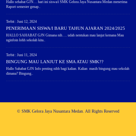
Hallo sehabat GJN… hari ini siswa/i SMK Gelora Jaya Nusantara Medan menerima
Raport semester genap..
Terbit : Juni 12, 2024
PENERIMAAN SISWA/I BARU TAHUN AJARAN 2024/2025
HALLO SAHABAT GJN Gimana nih…. udah nentukan mau lanjut kemana Mau
nginfoin lohh sekolah kita..
Terbit : Juni 11, 2024
BINGUNG MAU LANJUT KE SMA ATAU SMK??
Hallo Sahabat GJN Info penting nihh bagi kalian. Kalian masih bingung mau sekolah
dimana? Bingung..
© SMK Gelora Jaya Nusantara Medan. All Rights Reserved