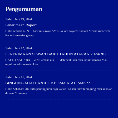
Pengumuman
Terbit : Juni 19, 2024
Penerimaan Raport
Hallo sehabat GJN… hari ini siswa/i SMK Gelora Jaya Nusantara Medan menerima
Raport semester genap..
Terbit : Juni 12, 2024
PENERIMAAN SISWA/I BARU TAHUN AJARAN 2024/2025
HALLO SAHABAT GJN Gimana nih…. udah nentukan mau lanjut kemana Mau
nginfoin lohh sekolah kita..
Terbit : Juni 11, 2024
BINGUNG MAU LANJUT KE SMA ATAU SMK??
Hallo Sahabat GJN Info penting nihh bagi kalian. Kalian masih bingung mau sekolah
dimana? Bingung..