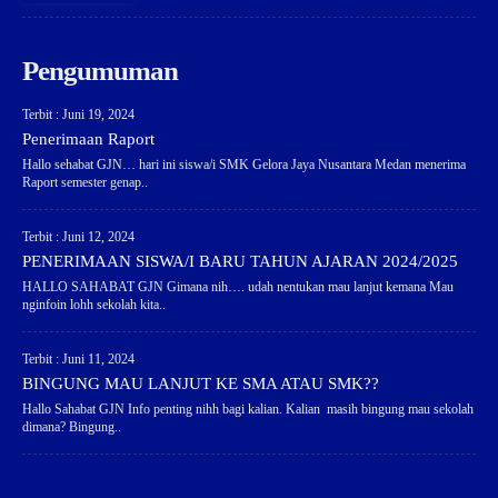
Pengumuman
Terbit : Juni 19, 2024
Penerimaan Raport
Hallo sehabat GJN… hari ini siswa/i SMK Gelora Jaya Nusantara Medan menerima
Raport semester genap..
Terbit : Juni 12, 2024
PENERIMAAN SISWA/I BARU TAHUN AJARAN 2024/2025
HALLO SAHABAT GJN Gimana nih…. udah nentukan mau lanjut kemana Mau
nginfoin lohh sekolah kita..
Terbit : Juni 11, 2024
BINGUNG MAU LANJUT KE SMA ATAU SMK??
Hallo Sahabat GJN Info penting nihh bagi kalian. Kalian masih bingung mau sekolah
dimana? Bingung..