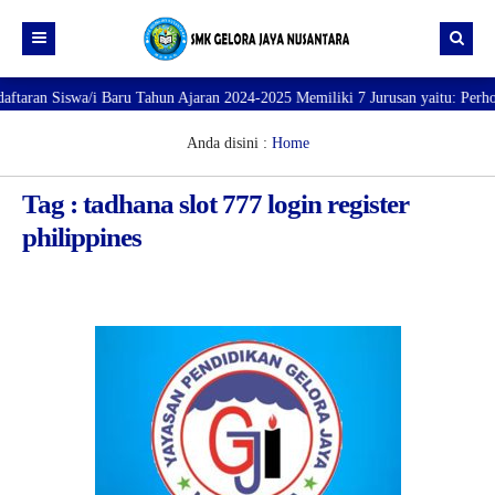
n Siswa/i Baru Tahun Ajaran 2024-2025 Memiliki 7 Jurusan yaitu: Perhotelan
Beranda
Profil
Anda disini :
Home
Direktori
PROFILE SEKOLAH
Tag : tadhana slot 777 login register
JURUSAN
VISI dan MISI
DATA SISWA
philippines
Galeri
TUJUAN
DATA GURU
SARANA PRASARANA