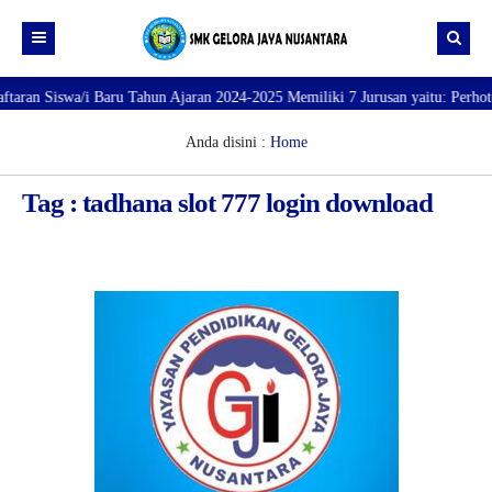
n Siswa/i Baru Tahun Ajaran 2024-2025 Memiliki 7 Jurusan yaitu: Perhotelan
Beranda
Profil
Anda disini :
Home
Direktori
PROFILE SEKOLAH
Tag : tadhana slot 777 login download
JURUSAN
VISI dan MISI
DATA SISWA
Galeri
TUJUAN
DATA GURU
SARANA PRASARANA