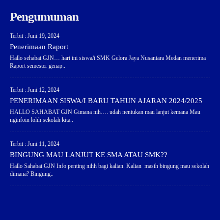
Pengumuman
Terbit : Juni 19, 2024
Penerimaan Raport
Hallo sehabat GJN… hari ini siswa/i SMK Gelora Jaya Nusantara Medan menerima
Raport semester genap..
Terbit : Juni 12, 2024
PENERIMAAN SISWA/I BARU TAHUN AJARAN 2024/2025
HALLO SAHABAT GJN Gimana nih…. udah nentukan mau lanjut kemana Mau
nginfoin lohh sekolah kita..
Terbit : Juni 11, 2024
BINGUNG MAU LANJUT KE SMA ATAU SMK??
Hallo Sahabat GJN Info penting nihh bagi kalian. Kalian masih bingung mau sekolah
dimana? Bingung..