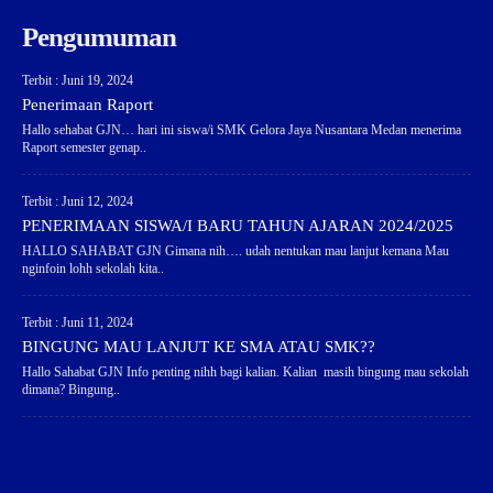
Pengumuman
Terbit : Juni 19, 2024
Penerimaan Raport
Hallo sehabat GJN… hari ini siswa/i SMK Gelora Jaya Nusantara Medan menerima
Raport semester genap..
Terbit : Juni 12, 2024
PENERIMAAN SISWA/I BARU TAHUN AJARAN 2024/2025
HALLO SAHABAT GJN Gimana nih…. udah nentukan mau lanjut kemana Mau
nginfoin lohh sekolah kita..
Terbit : Juni 11, 2024
BINGUNG MAU LANJUT KE SMA ATAU SMK??
Hallo Sahabat GJN Info penting nihh bagi kalian. Kalian masih bingung mau sekolah
dimana? Bingung..