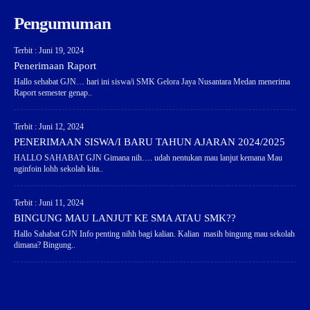
Pengumuman
Terbit : Juni 19, 2024
Penerimaan Raport
Hallo sehabat GJN… hari ini siswa/i SMK Gelora Jaya Nusantara Medan menerima
Raport semester genap..
Terbit : Juni 12, 2024
PENERIMAAN SISWA/I BARU TAHUN AJARAN 2024/2025
HALLO SAHABAT GJN Gimana nih…. udah nentukan mau lanjut kemana Mau
nginfoin lohh sekolah kita..
Terbit : Juni 11, 2024
BINGUNG MAU LANJUT KE SMA ATAU SMK??
Hallo Sahabat GJN Info penting nihh bagi kalian. Kalian masih bingung mau sekolah
dimana? Bingung..