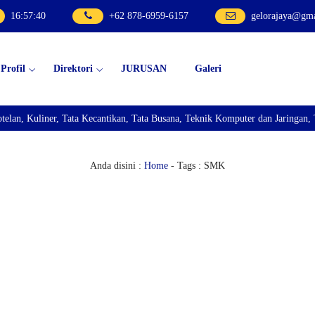
16
:
57
:
40
+62 878-6959-6157
gelorajaya@gm
Profil
Direktori
JURUSAN
Galeri
Kuliner, Tata Kecantikan, Tata Busana, Teknik Komputer dan Jaringan, Tekni
Anda disini :
Home
-
Tags : SMK