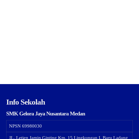
Info Sekolah
SMK Gelora Jaya Nusantara Medan
NPSN
69980030
JL. Letjen Jamin Ginting Km. 15 Lingkungan I, Baru Ladang