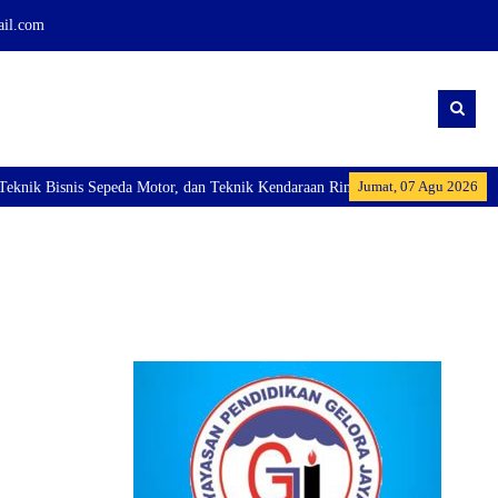
ail.com
Jumat, 07 Agu 2026
k Bisnis Sepeda Motor, dan Teknik Kendaraan Ringan Dan membuka Kelas Indust