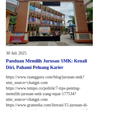
30 Juli 2025
Panduan Memilih Jurusan SMK: Kenali
Diri, Pahami Peluang Karier
https://www.ruangguru.com/blog/jurusan-smk?
utm_source=chatgpt.com
https://www.tempo.co/politik/7-tips-penting-
memilih-jurusan-smk-yang-tepat-177534?
utm_source=chatgpt.com
https://www.gramedia.com/literasi/15-jurusan-di-
smk-dengan-gaji-besar-dan-prospek-yang-cerah/?
srsltid=AfmBOooxRTOOugMPeHp6Ub3L2TPFpxXmHW8XBM3fW5mhpT8B