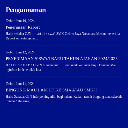
Pengumuman
Terbit : Juni 19, 2024
Penerimaan Raport
Hallo sehabat GJN… hari ini siswa/i SMK Gelora Jaya Nusantara Medan menerima
Raport semester genap..
Terbit : Juni 12, 2024
PENERIMAAN SISWA/I BARU TAHUN AJARAN 2024/2025
HALLO SAHABAT GJN Gimana nih…. udah nentukan mau lanjut kemana Mau
nginfoin lohh sekolah kita..
Terbit : Juni 11, 2024
BINGUNG MAU LANJUT KE SMA ATAU SMK??
Hallo Sahabat GJN Info penting nihh bagi kalian. Kalian masih bingung mau sekolah
dimana? Bingung..