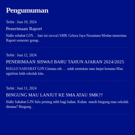
Pengumuman
Terbit : Juni 19, 2024
Penerimaan Raport
Hallo sehabat GJN… hari ini siswa/i SMK Gelora Jaya Nusantara Medan menerima
Raport semester genap..
Terbit : Juni 12, 2024
PENERIMAAN SISWA/I BARU TAHUN AJARAN 2024/2025
HALLO SAHABAT GJN Gimana nih…. udah nentukan mau lanjut kemana Mau
nginfoin lohh sekolah kita..
Terbit : Juni 11, 2024
BINGUNG MAU LANJUT KE SMA ATAU SMK??
Hallo Sahabat GJN Info penting nihh bagi kalian. Kalian masih bingung mau sekolah
dimana? Bingung..