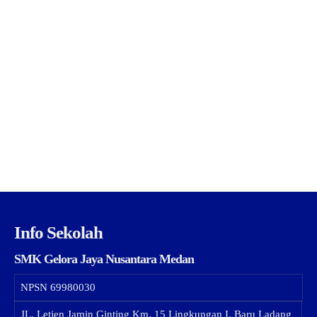
Info Sekolah
SMK Gelora Jaya Nusantara Medan
NPSN
69980030
JL. Letjen Jamin Ginting Km. 15 Lingkungan I, Baru Ladang