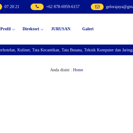
07
:
20
:
22
+62 878-6959-6157
gelorajaya@gm
Profil
Direktori
JURUSAN
Galeri
n, Kuliner, Tata Kecantikan, Tata Busana, Teknik Komputer dan Jaringan, Te
Anda disini :
Home