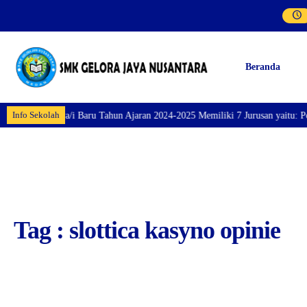
Beranda
Info Sekolah
an Siswa/i Baru Tahun Ajaran 2024-2025 Memiliki 7 Jurusan yaitu: Perhotela
Tag : slottica kasyno opinie