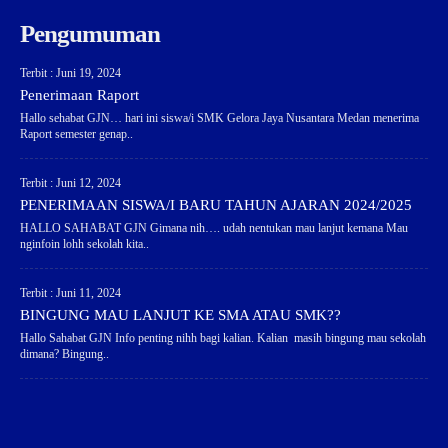
Pengumuman
Terbit : Juni 19, 2024
Penerimaan Raport
Hallo sehabat GJN… hari ini siswa/i SMK Gelora Jaya Nusantara Medan menerima
Raport semester genap..
Terbit : Juni 12, 2024
PENERIMAAN SISWA/I BARU TAHUN AJARAN 2024/2025
HALLO SAHABAT GJN Gimana nih…. udah nentukan mau lanjut kemana Mau
nginfoin lohh sekolah kita..
Terbit : Juni 11, 2024
BINGUNG MAU LANJUT KE SMA ATAU SMK??
Hallo Sahabat GJN Info penting nihh bagi kalian. Kalian masih bingung mau sekolah
dimana? Bingung..