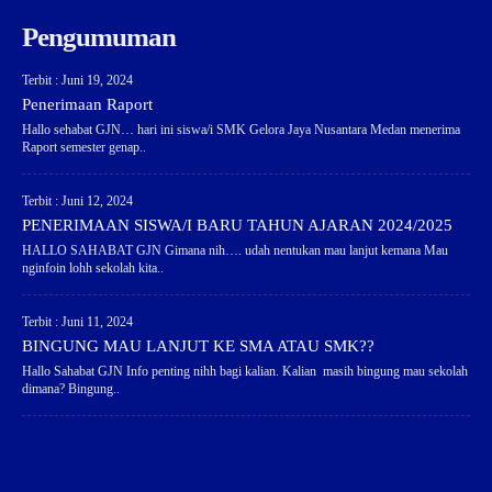
Pengumuman
Terbit : Juni 19, 2024
Penerimaan Raport
Hallo sehabat GJN… hari ini siswa/i SMK Gelora Jaya Nusantara Medan menerima
Raport semester genap..
Terbit : Juni 12, 2024
PENERIMAAN SISWA/I BARU TAHUN AJARAN 2024/2025
HALLO SAHABAT GJN Gimana nih…. udah nentukan mau lanjut kemana Mau
nginfoin lohh sekolah kita..
Terbit : Juni 11, 2024
BINGUNG MAU LANJUT KE SMA ATAU SMK??
Hallo Sahabat GJN Info penting nihh bagi kalian. Kalian masih bingung mau sekolah
dimana? Bingung..