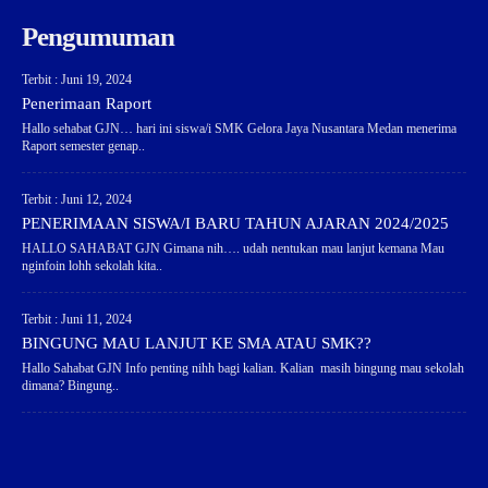
Pengumuman
Terbit : Juni 19, 2024
Penerimaan Raport
Hallo sehabat GJN… hari ini siswa/i SMK Gelora Jaya Nusantara Medan menerima
Raport semester genap..
Terbit : Juni 12, 2024
PENERIMAAN SISWA/I BARU TAHUN AJARAN 2024/2025
HALLO SAHABAT GJN Gimana nih…. udah nentukan mau lanjut kemana Mau
nginfoin lohh sekolah kita..
Terbit : Juni 11, 2024
BINGUNG MAU LANJUT KE SMA ATAU SMK??
Hallo Sahabat GJN Info penting nihh bagi kalian. Kalian masih bingung mau sekolah
dimana? Bingung..