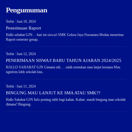
Pengumuman
Terbit : Juni 19, 2024
Penerimaan Raport
Hallo sehabat GJN… hari ini siswa/i SMK Gelora Jaya Nusantara Medan menerima
Raport semester genap..
Terbit : Juni 12, 2024
PENERIMAAN SISWA/I BARU TAHUN AJARAN 2024/2025
HALLO SAHABAT GJN Gimana nih…. udah nentukan mau lanjut kemana Mau
nginfoin lohh sekolah kita..
Terbit : Juni 11, 2024
BINGUNG MAU LANJUT KE SMA ATAU SMK??
Hallo Sahabat GJN Info penting nihh bagi kalian. Kalian masih bingung mau sekolah
dimana? Bingung..