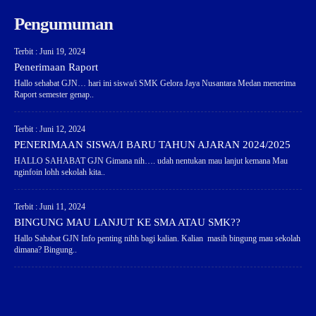
Pengumuman
Terbit : Juni 19, 2024
Penerimaan Raport
Hallo sehabat GJN… hari ini siswa/i SMK Gelora Jaya Nusantara Medan menerima
Raport semester genap..
Terbit : Juni 12, 2024
PENERIMAAN SISWA/I BARU TAHUN AJARAN 2024/2025
HALLO SAHABAT GJN Gimana nih…. udah nentukan mau lanjut kemana Mau
nginfoin lohh sekolah kita..
Terbit : Juni 11, 2024
BINGUNG MAU LANJUT KE SMA ATAU SMK??
Hallo Sahabat GJN Info penting nihh bagi kalian. Kalian masih bingung mau sekolah
dimana? Bingung..