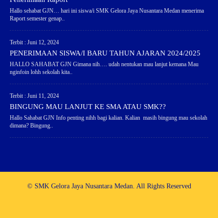
Hallo sehabat GJN… hari ini siswa/i SMK Gelora Jaya Nusantara Medan menerima
Raport semester genap..
Terbit : Juni 12, 2024
PENERIMAAN SISWA/I BARU TAHUN AJARAN 2024/2025
HALLO SAHABAT GJN Gimana nih…. udah nentukan mau lanjut kemana Mau
nginfoin lohh sekolah kita..
Terbit : Juni 11, 2024
BINGUNG MAU LANJUT KE SMA ATAU SMK??
Hallo Sahabat GJN Info penting nihh bagi kalian. Kalian masih bingung mau sekolah
dimana? Bingung..
© SMK Gelora Jaya Nusantara Medan. All Rights Reserved