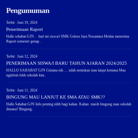
Pengumuman
Terbit : Juni 19, 2024
Penerimaan Raport
Hallo sehabat GJN… hari ini siswa/i SMK Gelora Jaya Nusantara Medan menerima
Raport semester genap..
Terbit : Juni 12, 2024
PENERIMAAN SISWA/I BARU TAHUN AJARAN 2024/2025
HALLO SAHABAT GJN Gimana nih…. udah nentukan mau lanjut kemana Mau
nginfoin lohh sekolah kita..
Terbit : Juni 11, 2024
BINGUNG MAU LANJUT KE SMA ATAU SMK??
Hallo Sahabat GJN Info penting nihh bagi kalian. Kalian masih bingung mau sekolah
dimana? Bingung..