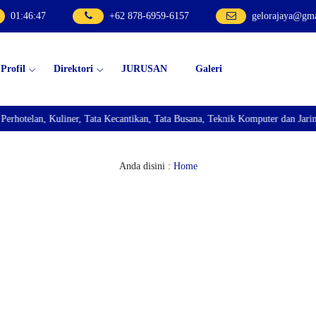
01
:
46
:
48
+62 878-6959-6157
gelorajaya@gm
Profil
Direktori
JURUSAN
Galeri
lan, Kuliner, Tata Kecantikan, Tata Busana, Teknik Komputer dan Jaringan, 
Anda disini :
Home