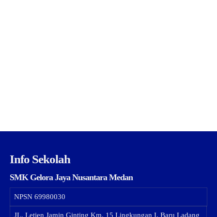
Info Sekolah
SMK Gelora Jaya Nusantara Medan
NPSN
69980030
JL. Letjen Jamin Ginting Km. 15 Lingkungan I, Baru Ladang