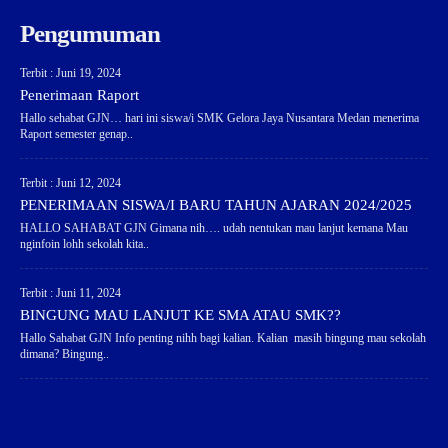
Pengumuman
Terbit : Juni 19, 2024
Penerimaan Raport
Hallo sehabat GJN… hari ini siswa/i SMK Gelora Jaya Nusantara Medan menerima
Raport semester genap..
Terbit : Juni 12, 2024
PENERIMAAN SISWA/I BARU TAHUN AJARAN 2024/2025
HALLO SAHABAT GJN Gimana nih…. udah nentukan mau lanjut kemana Mau
nginfoin lohh sekolah kita..
Terbit : Juni 11, 2024
BINGUNG MAU LANJUT KE SMA ATAU SMK??
Hallo Sahabat GJN Info penting nihh bagi kalian. Kalian masih bingung mau sekolah
dimana? Bingung..