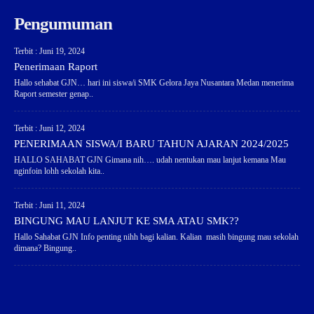
Pengumuman
Terbit : Juni 19, 2024
Penerimaan Raport
Hallo sehabat GJN… hari ini siswa/i SMK Gelora Jaya Nusantara Medan menerima
Raport semester genap..
Terbit : Juni 12, 2024
PENERIMAAN SISWA/I BARU TAHUN AJARAN 2024/2025
HALLO SAHABAT GJN Gimana nih…. udah nentukan mau lanjut kemana Mau
nginfoin lohh sekolah kita..
Terbit : Juni 11, 2024
BINGUNG MAU LANJUT KE SMA ATAU SMK??
Hallo Sahabat GJN Info penting nihh bagi kalian. Kalian masih bingung mau sekolah
dimana? Bingung..