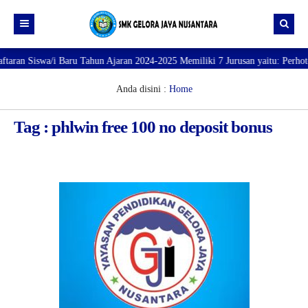
 Siswa/i Baru Tahun Ajaran 2024-2025 Memiliki 7 Jurusan yaitu: Perhotelan,
Beranda
Profil
Anda disini :
Home
Direktori
PROFILE SEKOLAH
Tag : phlwin free 100 no deposit bonus
JURUSAN
VISI dan MISI
DATA SISWA
Galeri
TUJUAN
DATA GURU
SARANA PRASARANA