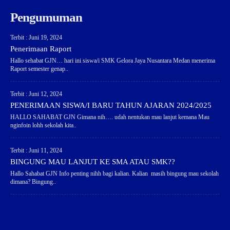
Pengumuman
Terbit : Juni 19, 2024
Penerimaan Raport
Hallo sehabat GJN… hari ini siswa/i SMK Gelora Jaya Nusantara Medan menerima
Raport semester genap..
Terbit : Juni 12, 2024
PENERIMAAN SISWA/I BARU TAHUN AJARAN 2024/2025
HALLO SAHABAT GJN Gimana nih…. udah nentukan mau lanjut kemana Mau
nginfoin lohh sekolah kita..
Terbit : Juni 11, 2024
BINGUNG MAU LANJUT KE SMA ATAU SMK??
Hallo Sahabat GJN Info penting nihh bagi kalian. Kalian masih bingung mau sekolah
dimana? Bingung..