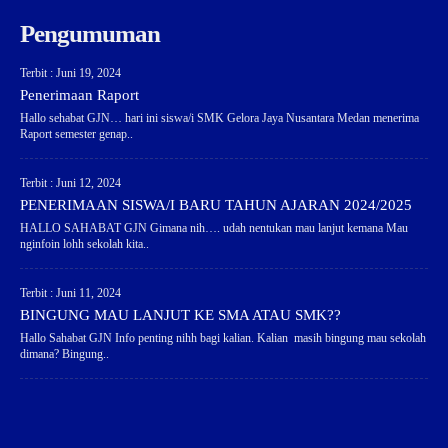
Pengumuman
Terbit : Juni 19, 2024
Penerimaan Raport
Hallo sehabat GJN… hari ini siswa/i SMK Gelora Jaya Nusantara Medan menerima
Raport semester genap..
Terbit : Juni 12, 2024
PENERIMAAN SISWA/I BARU TAHUN AJARAN 2024/2025
HALLO SAHABAT GJN Gimana nih…. udah nentukan mau lanjut kemana Mau
nginfoin lohh sekolah kita..
Terbit : Juni 11, 2024
BINGUNG MAU LANJUT KE SMA ATAU SMK??
Hallo Sahabat GJN Info penting nihh bagi kalian. Kalian masih bingung mau sekolah
dimana? Bingung..