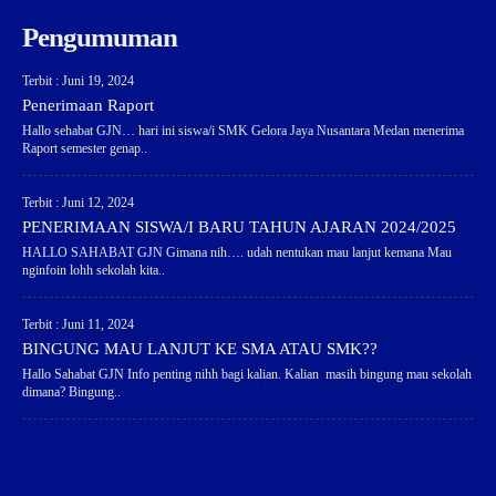
Pengumuman
Terbit : Juni 19, 2024
Penerimaan Raport
Hallo sehabat GJN… hari ini siswa/i SMK Gelora Jaya Nusantara Medan menerima
Raport semester genap..
Terbit : Juni 12, 2024
PENERIMAAN SISWA/I BARU TAHUN AJARAN 2024/2025
HALLO SAHABAT GJN Gimana nih…. udah nentukan mau lanjut kemana Mau
nginfoin lohh sekolah kita..
Terbit : Juni 11, 2024
BINGUNG MAU LANJUT KE SMA ATAU SMK??
Hallo Sahabat GJN Info penting nihh bagi kalian. Kalian masih bingung mau sekolah
dimana? Bingung..