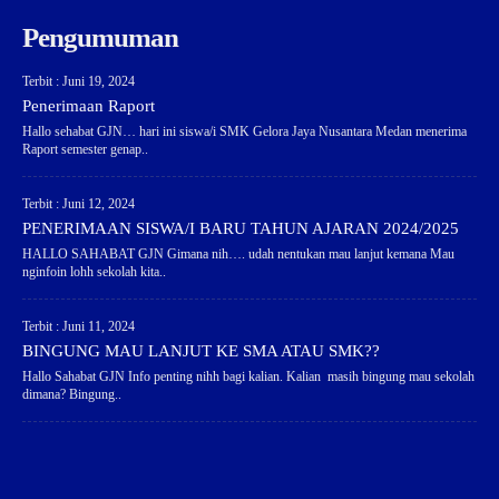
Pengumuman
Terbit : Juni 19, 2024
Penerimaan Raport
Hallo sehabat GJN… hari ini siswa/i SMK Gelora Jaya Nusantara Medan menerima
Raport semester genap..
Terbit : Juni 12, 2024
PENERIMAAN SISWA/I BARU TAHUN AJARAN 2024/2025
HALLO SAHABAT GJN Gimana nih…. udah nentukan mau lanjut kemana Mau
nginfoin lohh sekolah kita..
Terbit : Juni 11, 2024
BINGUNG MAU LANJUT KE SMA ATAU SMK??
Hallo Sahabat GJN Info penting nihh bagi kalian. Kalian masih bingung mau sekolah
dimana? Bingung..