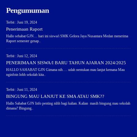
Pengumuman
Terbit : Juni 19, 2024
Penerimaan Raport
Hallo sehabat GJN… hari ini siswa/i SMK Gelora Jaya Nusantara Medan menerima
Raport semester genap..
Terbit : Juni 12, 2024
PENERIMAAN SISWA/I BARU TAHUN AJARAN 2024/2025
HALLO SAHABAT GJN Gimana nih…. udah nentukan mau lanjut kemana Mau
nginfoin lohh sekolah kita..
Terbit : Juni 11, 2024
BINGUNG MAU LANJUT KE SMA ATAU SMK??
Hallo Sahabat GJN Info penting nihh bagi kalian. Kalian masih bingung mau sekolah
dimana? Bingung..