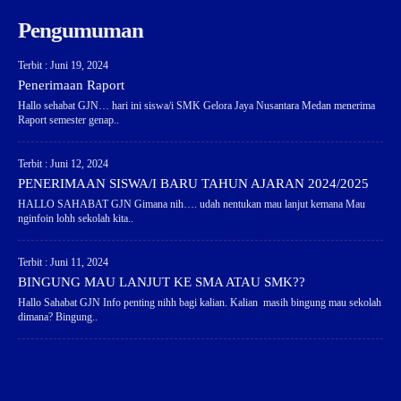
Pengumuman
Terbit : Juni 19, 2024
Penerimaan Raport
Hallo sehabat GJN… hari ini siswa/i SMK Gelora Jaya Nusantara Medan menerima
Raport semester genap..
Terbit : Juni 12, 2024
PENERIMAAN SISWA/I BARU TAHUN AJARAN 2024/2025
HALLO SAHABAT GJN Gimana nih…. udah nentukan mau lanjut kemana Mau
nginfoin lohh sekolah kita..
Terbit : Juni 11, 2024
BINGUNG MAU LANJUT KE SMA ATAU SMK??
Hallo Sahabat GJN Info penting nihh bagi kalian. Kalian masih bingung mau sekolah
dimana? Bingung..